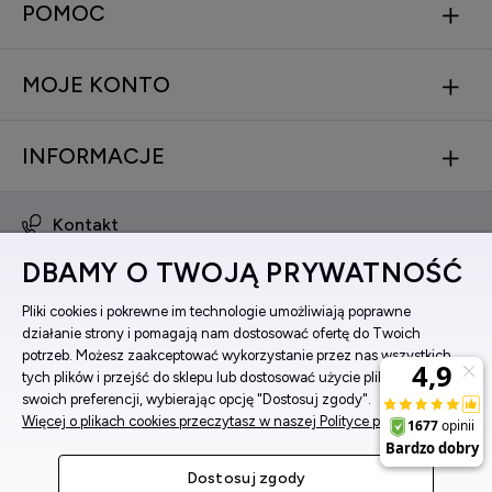
POMOC
MOJE KONTO
INFORMACJE
Kontakt
obsluga@zegarkinareke.pl
DBAMY O TWOJĄ PRYWATNOŚĆ
573 560 761
ul. Bema 5, 33-100 Tarnów, woj. małopolskie
Pliki cookies i pokrewne im technologie umożliwiają poprawne
działanie strony i pomagają nam dostosować ofertę do Twoich
Facebook
potrzeb. Możesz zaakceptować wykorzystanie przez nas wszystkich
Instagram
tych plików i przejść do sklepu lub dostosować użycie plików do
swoich preferencji, wybierając opcję "Dostosuj zgody".
Więcej o plikach cookies przeczytasz w naszej Polityce prywatności.
Pokaż pełną wersję strony
Dostosuj zgody
Sklep internetowy Shoper Premium