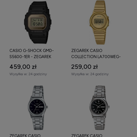
CASIO G-SHOCK GMD-
ZEGAREK CASIO
S5600-1ER - ZEGAREK
COLLECTION LA700WEG-
9AEF - ZEGAREK
459,00 zł
259,00 zł
Wysyłka w:
24 godziny
Wysyłka w:
24 godziny
ZEGAREK CASIO
ZEGAREK CASIO