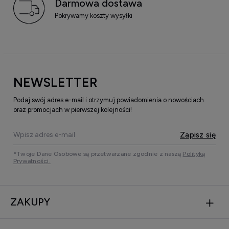
Darmowa dostawa
Pokrywamy koszty wysyłki
NEWSLETTER
Podaj swój adres e-mail i otrzymuj powiadomienia o nowościach
oraz promocjach w pierwszej kolejności!
Zapisz się
*Twoje Dane Osobowe są przetwarzane zgodnie z naszą
Polityką
Prywatności.
ZAKUPY