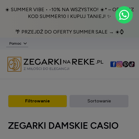
☀️ SUMMER VIBE • -10% NA WSZYSTKO! ☀️* – ODBIERZ
KOD SUMMER10 I KUPUJ TANIEJ! ✨
🌴 PRZEJDŹ DO OFERTY SUMMER SALE → ☀️⌚️
Pomoc
Filtrowanie
Sortowanie
ZEGARKI DAMSKIE CASIO