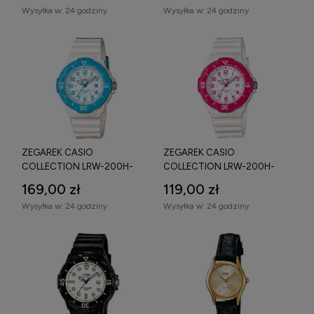
Wysyłka w:
24 godziny
Wysyłka w:
24 godziny
ZEGAREK CASIO
ZEGAREK CASIO
COLLECTION LRW-200H-
COLLECTION LRW-200H-
2BVEF- ZEGAREK
4BVEF- ZEGAREK
169,00 zł
119,00 zł
Wysyłka w:
24 godziny
Wysyłka w:
24 godziny