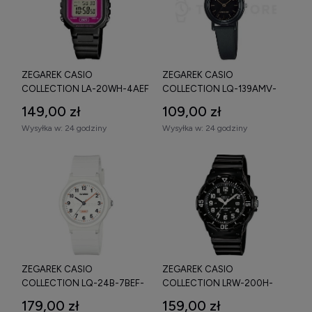
ZEGAREK CASIO
ZEGAREK CASIO
COLLECTION LA-20WH-4AEF
COLLECTION LQ-139AMV-
- ZEGAREK
1ELDF - ZEGAREK
149,00 zł
109,00 zł
Wysyłka w:
24 godziny
Wysyłka w:
24 godziny
ZEGAREK CASIO
ZEGAREK CASIO
COLLECTION LQ-24B-7BEF-
COLLECTION LRW-200H-
ZEGAREK
1BVEF- ZEGAREK
179,00 zł
159,00 zł