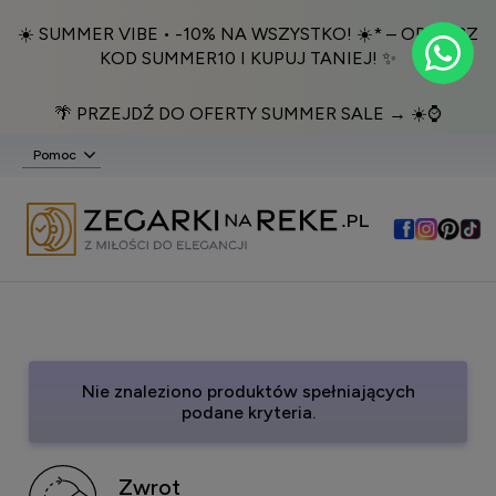
☀️ SUMMER VIBE • -10% NA WSZYSTKO! ☀️* – ODBIERZ
KOD SUMMER10 I KUPUJ TANIEJ! ✨
🌴 PRZEJDŹ DO OFERTY SUMMER SALE → ☀️⌚️
Pomoc
Nie znaleziono produktów spełniających
podane kryteria.
Zwrot