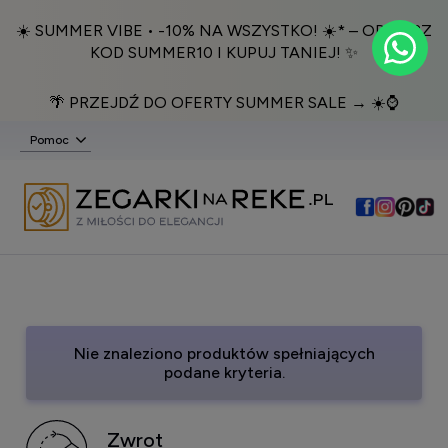
☀️ SUMMER VIBE • -10% NA WSZYSTKO! ☀️* – ODBIERZ
KOD SUMMER10 I KUPUJ TANIEJ! ✨
🌴 PRZEJDŹ DO OFERTY SUMMER SALE → ☀️⌚️
Pomoc
Nie znaleziono produktów spełniających
podane kryteria.
Zwrot