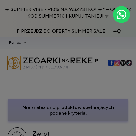
☀️ SUMMER VIBE • -10% NA WSZYSTKO! ☀️* – ODBIERZ
KOD SUMMER10 I KUPUJ TANIEJ! ✨
🌴 PRZEJDŹ DO OFERTY SUMMER SALE → ☀️⌚️
Pomoc
Nie znaleziono produktów spełniających
podane kryteria.
Zwrot