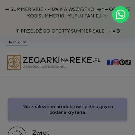
☀️ SUMMER VIBE • -10% NA WSZYSTKO! ☀️* – ODBIERZ
KOD SUMMER10 I KUPUJ TANIEJ! ✨
🌴 PRZEJDŹ DO OFERTY SUMMER SALE → ☀️⌚️
Pomoc
Nie znaleziono produktów spełniających
podane kryteria.
Zwrot