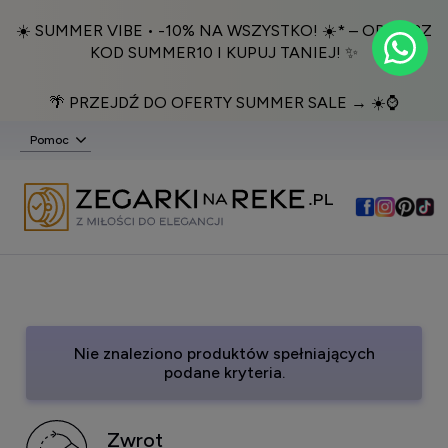
☀️ SUMMER VIBE • -10% NA WSZYSTKO! ☀️* – ODBIERZ
KOD SUMMER10 I KUPUJ TANIEJ! ✨
🌴 PRZEJDŹ DO OFERTY SUMMER SALE → ☀️⌚️
Pomoc
Nie znaleziono produktów spełniających
podane kryteria.
Zwrot