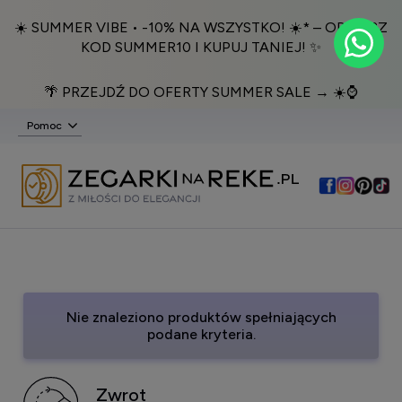
☀️ SUMMER VIBE • -10% NA WSZYSTKO! ☀️* – ODBIERZ
KOD SUMMER10 I KUPUJ TANIEJ! ✨
🌴 PRZEJDŹ DO OFERTY SUMMER SALE → ☀️⌚️
Pomoc
Nie znaleziono produktów spełniających
podane kryteria.
Zwrot