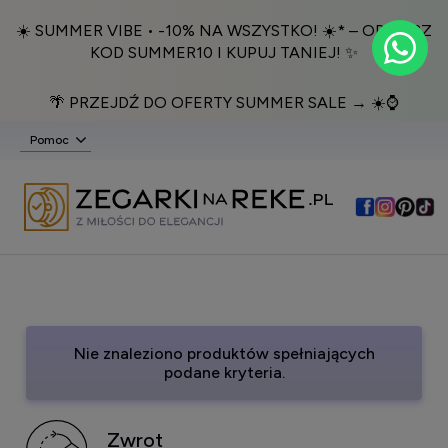
☀️ SUMMER VIBE • -10% NA WSZYSTKO! ☀️* – ODBIERZ
KOD SUMMER10 I KUPUJ TANIEJ! ✨
🌴 PRZEJDŹ DO OFERTY SUMMER SALE → ☀️⌚️
Pomoc
Nie znaleziono produktów spełniających
podane kryteria.
Zwrot