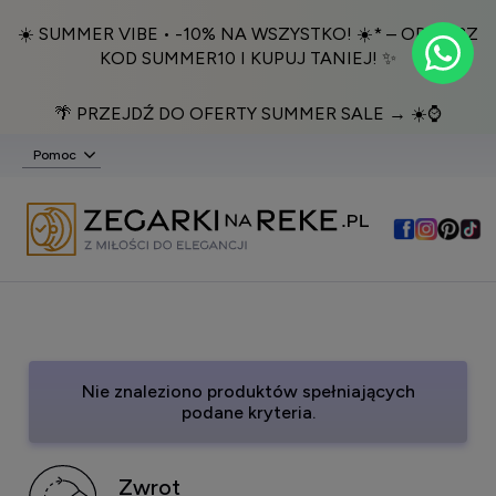
☀️ SUMMER VIBE • -10% NA WSZYSTKO! ☀️* – ODBIERZ
KOD SUMMER10 I KUPUJ TANIEJ! ✨
🌴 PRZEJDŹ DO OFERTY SUMMER SALE → ☀️⌚️
Pomoc
Nie znaleziono produktów spełniających
podane kryteria.
Zwrot