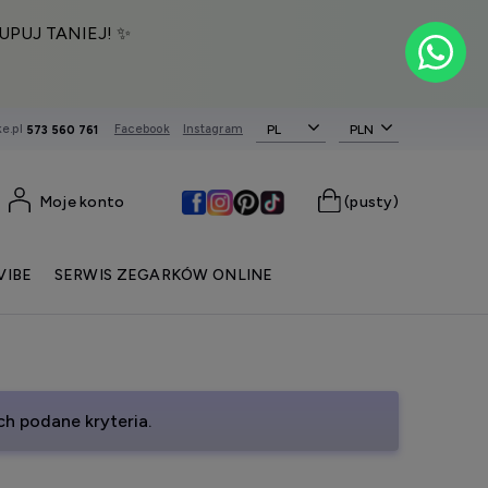
UPUJ TANIEJ! ✨
e.pl
Facebook
Instagram
PL
573 560 761
Moje konto
(pusty)
VIBE
SERWIS ZEGARKÓW ONLINE
h podane kryteria.