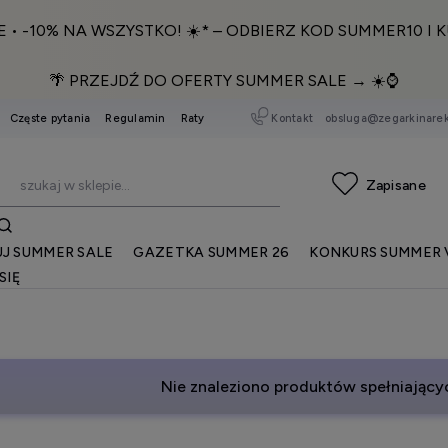
E • -10% NA WSZYSTKO! ☀️* – ODBIERZ KOD SUMMER10 I K
🌴 PRZEJDŹ DO OFERTY SUMMER SALE → ☀️⌚️
Kontakt
obsluga@zegarkinarek
Częste pytania
Regulamin
Raty
J SUMMER SALE
GAZETKA SUMMER 26
KONKURS SUMMER 
SIĘ
Nie znaleziono produktów spełniającyc