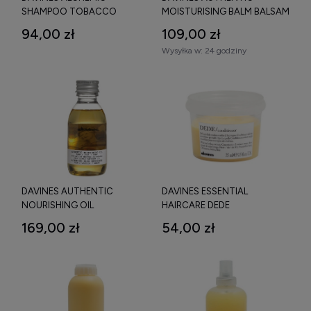
SHAMPOO TOBACCO
MOISTURISING BALM BALSAM
SZAMPON DO WŁOSÓW
NAWILŻAJĄCY 150 ML
94,00 zł
109,00 zł
BRĄZOWYCH I
Wysyłka w:
24 godziny
JASNOBRĄZOWYCH 280 ML
DAVINES AUTHENTIC
DAVINES ESSENTIAL
NOURISHING OIL
HAIRCARE DEDE
NAWILŻAJĄCO ODŻYWCZY
CONDITIONER DELIKATNA
169,00 zł
54,00 zł
OLEJEK DO TWARZY, CIAŁA I
ODŻYWKA DO WŁOSÓW75
WŁOSÓW 140 ML
ML