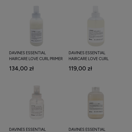
ML
BARDZO KRĘCONYCH 150 ML
DAVINES ESSENTIAL
DAVINES ESSENTIAL
HAIRCARE LOVE CURL PRIMER
HAIRCARE LOVE CURL
TERMOOCHRONNE
REVITALIZER MGIEŁKA
134,00 zł
119,00 zł
MLECZKO DO WŁOSÓW
ODŚWIEŻAJĄCA WŁOSY
KRĘCONYCH 150 ML
KRĘCONE I NADAJĄCA IM
OBJĘTOŚĆ I MIĘKKOŚĆ 250
ML
DAVINES ESSENTIAL
DAVINES ESSENTIAL