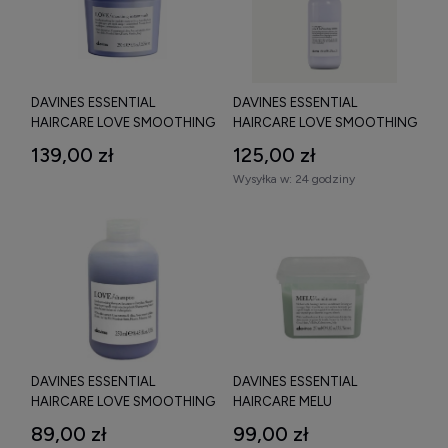
DAVINES ESSENTIAL
DAVINES ESSENTIAL
HAIRCARE LOVE SMOOTHING
HAIRCARE LOVE SMOOTHING
INSTANT MASK MASKA
PERFECTOR SERUM
139,00 zł
125,00 zł
WYGŁADZAJĄCA PRZECIW
WYGŁADZAJĄCE PRZECIW
Wysyłka w:
24 godziny
PUSZENIU SIĘ WŁOSÓW 250
PUSZENIU SIĘ WŁOSÓW 150
ML
ML
DAVINES ESSENTIAL
DAVINES ESSENTIAL
HAIRCARE LOVE SMOOTHING
HAIRCARE MELU
SHAMPOO SZAMPON DO
CONDITIONER ODŻYWKA
89,00 zł
99,00 zł
NIESFORNYCH I PUSZĄCYCH
ZAPOBIEGAJĄCA ŁAMANIU