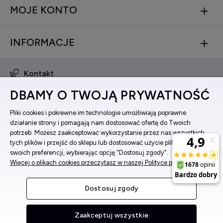
MOJE KONTO
INFORMACJE
Kontakt
obsluga@zegarkinareke.pl
DBAMY O TWOJĄ PRYWATNOŚĆ
573 560 761
ul. Bema 5, 33-100 Tarnów, woj. małopolskie
Pliki cookies i pokrewne im technologie umożliwiają poprawne
działanie strony i pomagają nam dostosować ofertę do Twoich
Facebook
potrzeb. Możesz zaakceptować wykorzystanie przez nas wszystkich
Instagram
tych plików i przejść do sklepu lub dostosować użycie plików do
swoich preferencji, wybierając opcję "Dostosuj zgody".
Więcej o plikach cookies przeczytasz w naszej Polityce prywatności.
Pokaż pełną wersję strony
Dostosuj zgody
Sklep internetowy Shoper Premium
Zaakceptuj wszystkie