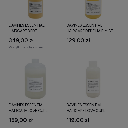
DAVINES ESSENTIAL
DAVINES ESSENTIAL
HAIRCARE DEDE
HAIRCARE DEDE HAIR MIST
CONDITIONER ODŻYWKA DO
ODŻYWKA W SPRAYU BEZ
349,00 zł
129,00 zł
CIENKICH I WIOTKICH
SPŁUKIWANIA 250 ML
Wysyłka w:
24 godziny
WŁOSÓW 1000 ML
DAVINES ESSENTIAL
DAVINES ESSENTIAL
HAIRCARE LOVE CURL
HAIRCARE LOVE CURL
CLEANSING CREAM
CONTROLLER KREM
159,00 zł
119,00 zł
OCZYSZCZAJĄCY KREM DO
DYSCYPLINUJĄCY OBJĘTOŚĆ
WŁOSÓW KRĘCONYCH 500
WŁOSÓW FALOWANYCH I