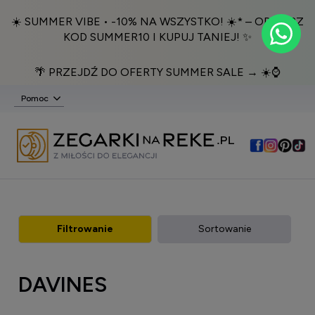
☀️ SUMMER VIBE • -10% NA WSZYSTKO! ☀️* – ODBIERZ
KOD SUMMER10 I KUPUJ TANIEJ! ✨
🌴 PRZEJDŹ DO OFERTY SUMMER SALE → ☀️⌚️
Pomoc
Filtrowanie
Sortowanie
DAVINES