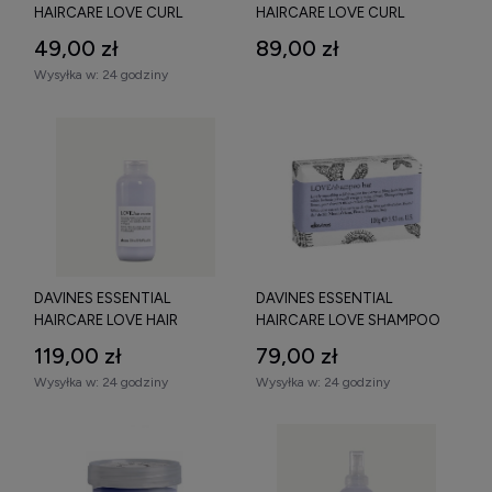
HAIRCARE LOVE CURL
HAIRCARE LOVE CURL
REVITALIZER MGIEŁKA
SHAMPOO SZAMPON
49,00 zł
89,00 zł
ODŚWIEŻAJĄCA WŁOSY
PODKREŚLAJĄCY SKRĘT 250
Wysyłka w:
24 godziny
KRĘCONE I NADAJĄCA IM
ML
OBJĘTOŚĆ I MIĘKKOŚĆ 75
ML
DAVINES ESSENTIAL
DAVINES ESSENTIAL
HAIRCARE LOVE HAIR
HAIRCARE LOVE SHAMPOO
SMOOTHER KREM
BAR SZAMPON
119,00 zł
79,00 zł
WYGŁĄDZAJĄCY BEZ
WYGŁĄDZAJĄCY W KOSTCE
Wysyłka w:
24 godziny
Wysyłka w:
24 godziny
SPŁUKIWANIA 150 ML
DO WŁOSÓW PUSZĄCYCH
SIĘ 100 G