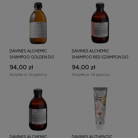
DAVINES ALCHEMIC
DAVINES ALCHEMIC
SHAMPOO GOLDEN DO
SHAMPOO RED SZAMPON DO
WŁOSÓW O KOLORZE
WŁOSÓW CZERWONYCH I
94,00 zł
94,00 zł
ZŁOCISTEGO BLONDU 280
MAHONIOWYCH 280 ML
Wysyłka w:
24 godziny
Wysyłka w:
24 godziny
ML
DAVINES ALCHEMIC
DAVINES AUTHENTIC