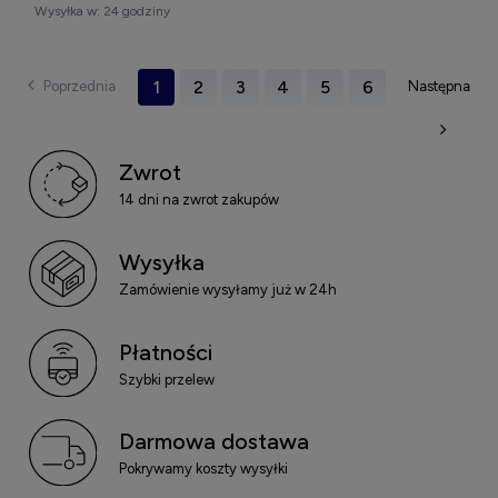
Wysyłka w:
24 godziny
SIĘ WŁOSÓW 250 ML
SIĘ WŁOSÓW 250 ML
1
2
3
4
5
6
Zwrot
14 dni na zwrot zakupów
Wysyłka
Zamówienie wysyłamy już w 24h
Płatności
Szybki przelew
Darmowa dostawa
Pokrywamy koszty wysyłki