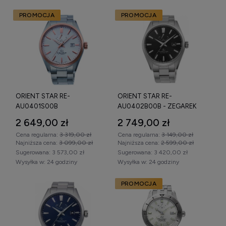
model najlepiej dopasowany do swoich oczekiwań.
PROMOCJA
PROMOCJA
ORIENT STAR RE-
ORIENT STAR RE-
AU0401S00B
AU0402B00B - ZEGAREK
CONTEMPORARY - ZEGAREK
2 649,00 zł
2 749,00 zł
Cena regularna:
3 319,00 zł
Cena regularna:
3 149,00 zł
Najniższa cena:
3 099,00 zł
Najniższa cena:
2 599,00 zł
Sugerowana:
3 573,00 zł
Sugerowana:
3 420,00 zł
Wysyłka w:
24 godziny
Wysyłka w:
24 godziny
PROMOCJA