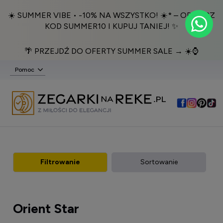
☀️ SUMMER VIBE • -10% NA WSZYSTKO! ☀️* – ODBIERZ
KOD SUMMER10 I KUPUJ TANIEJ! ✨
🌴 PRZEJDŹ DO OFERTY SUMMER SALE → ☀️⌚️
Pomoc
Filtrowanie
Sortowanie
Orient Star