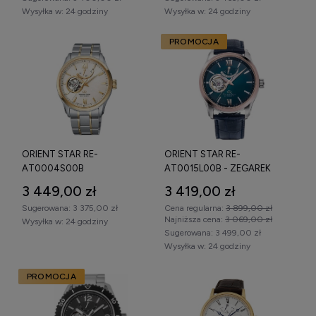
Wysyłka w:
24 godziny
Wysyłka w:
24 godziny
PROMOCJA
Zegarek Orient Star automatyczny –
mechanizm i specyfikacja techniczna
Zegarki Orient Star automatyczne
wyposażone są w
manufakturowe mechanizmy produkowane w Japonii. Marka
słynie z wysokiej jakości wykończenia oraz zastosowania
komplikacji charakterystycznych dla segmentu premium.
ORIENT STAR RE-
ORIENT STAR RE-
W zależności od kolekcji (Classic, Contemporary, Sports)
AT0004S00B
AT0015L00B - ZEGAREK
dostępne są:
CONTEMPORARY - ZEGAREK
3 449,00 zł
3 419,00 zł
mechanizm automatyczny z naciągiem
Sugerowana:
3 375,00 zł
Cena regularna:
3 899,00 zł
automatycznym,
Najniższa cena:
3 069,00 zł
Wysyłka w:
24 godziny
Sugerowana:
3 499,00 zł
możliwość ręcznego dokręcania,
Wysyłka w:
24 godziny
wskaźnik rezerwy chodu,
PROMOCJA
funkcja open heart,
datownik,