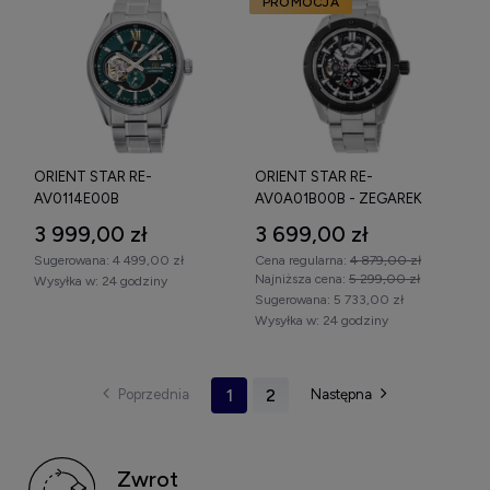
PROMOCJA
ORIENT STAR RE-
ORIENT STAR RE-
AV0114E00B
AV0A01B00B - ZEGAREK
CONTEMPORARY - ZEGAREK
3 999,00 zł
3 699,00 zł
Sugerowana:
4 499,00 zł
Cena regularna:
4 879,00 zł
Najniższa cena:
5 299,00 zł
Wysyłka w:
24 godziny
Sugerowana:
5 733,00 zł
Wysyłka w:
24 godziny
1
2
Zwrot