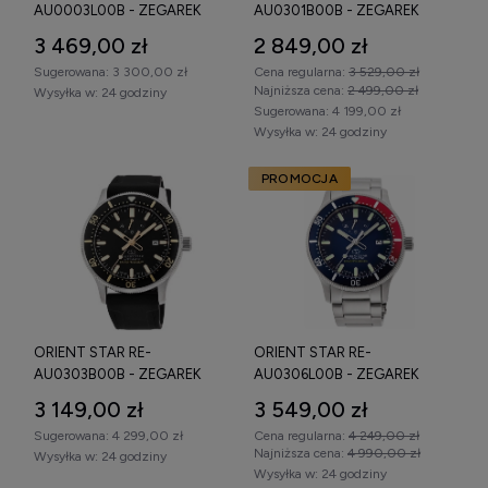
Oryginalny zegarek Orient Star – na co
AU0003L00B - ZEGAREK
AU0301B00B - ZEGAREK
zwrócić uwagę?
3 469,00 zł
2 849,00 zł
Sugerowana:
3 300,00 zł
Cena regularna:
3 529,00 zł
Wybierając
oryginalny zegarek Orient Star
, warto zwrócić
Najniższa cena:
2 499,00 zł
Wysyłka w:
24 godziny
uwagę na:
Sugerowana:
4 199,00 zł
Wysyłka w:
24 godziny
typ mechanizmu (automatyczny, manufakturowy),
PROMOCJA
obecność wskaźnika rezerwy chodu,
szkło szafirowe z antyrefleksem,
przeszklony dekiel,
średnicę koperty dopasowaną do nadgarstka,
poziom wodoszczelności.
ORIENT STAR RE-
ORIENT STAR RE-
Orient Star oferuje wysoką jakość wykonania, precyzyjne
AU0303B00B - ZEGAREK
AU0306L00B - ZEGAREK
mechanizmy i elegancki design w konkurencyjnej kategorii
3 149,00 zł
3 549,00 zł
cenowej.
Sugerowana:
4 299,00 zł
Cena regularna:
4 249,00 zł
Sprawdź dostępne
zegarki Orient Star męskie
Najniższa cena:
4 990,00 zł
Wysyłka w:
24 godziny
Wysyłka w:
24 godziny
automatyczne
, porównaj parametry techniczne i wybierz