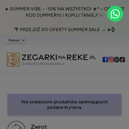
☀️ SUMMER VIBE • -10% NA WSZYSTKO! ☀️* – ODBIERZ
KOD SUMMER10 I KUPUJ TANIEJ! ✨
🌴 PRZEJDŹ DO OFERTY SUMMER SALE → ☀️⌚️
Pomoc
Nie znaleziono produktów spełniających
podane kryteria.
Zwrot