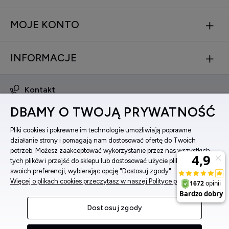
MOJE KONTO
INFORMACJE
Kontakt
obsluga@zegarkinareke.pl
DBAMY O TWOJĄ PRYWATNOŚĆ
573 560 761
ul. Bema 5, 33-100 Tarnów, woj. małopolskie
Pliki cookies i pokrewne im technologie umożliwiają poprawne
działanie strony i pomagają nam dostosować ofertę do Twoich
Facebook
potrzeb. Możesz zaakceptować wykorzystanie przez nas wszystkich
Instagram
tych plików i przejść do sklepu lub dostosować użycie plików do
swoich preferencji, wybierając opcję "Dostosuj zgody".
Więcej o plikach cookies przeczytasz w naszej Polityce prywatności.
Pokaż pełną wersję strony
Dostosuj zgody
Sklep internetowy Shoper Premium