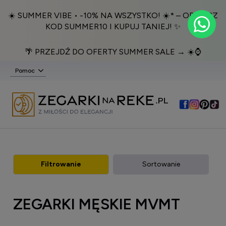
☀️ SUMMER VIBE • -10% NA WSZYSTKO! ☀️* – ODBIERZ
KOD SUMMER10 I KUPUJ TANIEJ! ✨
🌴 PRZEJDŹ DO OFERTY SUMMER SALE → ☀️⌚️
Pomoc
Filtrowanie
Sortowanie
ZEGARKI MĘSKIE MVMT