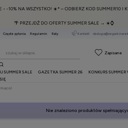
E • -10% NA WSZYSTKO! ☀️* – ODBIERZ KOD SUMMER10 I K
🌴 PRZEJDŹ DO OFERTY SUMMER SALE → ☀️⌚️
Kontakt
obsluga@zegarkinarek
Częste pytania
Regulamin
Raty
J SUMMER SALE
GAZETKA SUMMER 26
KONKURS SUMMER 
SIĘ
rmacol
Nie znaleziono produktów spełniającyc