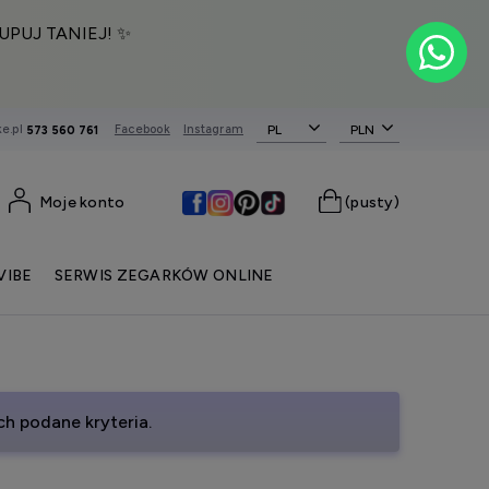
UPUJ TANIEJ! ✨
e.pl
Facebook
Instagram
PL
573 560 761
Moje konto
(pusty)
VIBE
SERWIS ZEGARKÓW ONLINE
h podane kryteria.