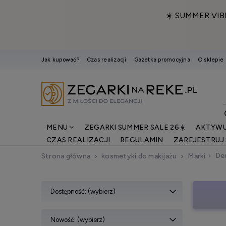
☀️ SUMMER VIB
Jak kupować?
Czas realizacji
Gazetka promocyjna
O sklepie
MENU
ZEGARKI SUMMER SALE 26☀️
AKTYWU
CZAS REALIZACJI
REGULAMIN
ZAREJESTRUJ 
De
Strona główna
kosmetyki do makijażu
Marki
Dostępność: (wybierz)
Nowość: (wybierz)