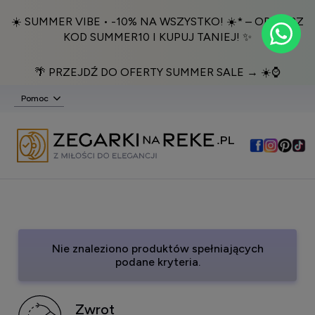
☀️ SUMMER VIBE • -10% NA WSZYSTKO! ☀️* – ODBIERZ
KOD SUMMER10 I KUPUJ TANIEJ! ✨
🌴 PRZEJDŹ DO OFERTY SUMMER SALE → ☀️⌚️
Pomoc
Nie znaleziono produktów spełniających
podane kryteria.
Zwrot