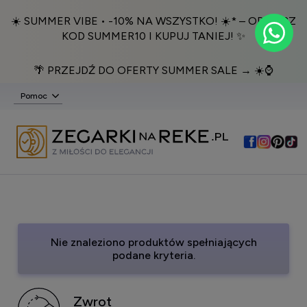
☀️ SUMMER VIBE • -10% NA WSZYSTKO! ☀️* – ODBIERZ
KOD SUMMER10 I KUPUJ TANIEJ! ✨
🌴 PRZEJDŹ DO OFERTY SUMMER SALE → ☀️⌚️
Pomoc
Nie znaleziono produktów spełniających
podane kryteria.
Zwrot