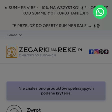
☀️ SUMMER VIBE • -10% NA WSZYSTKO! ☀️* – ODBIERZ
KOD SUMMER10 I KUPUJ TANIEJ! ✨
🌴 PRZEJDŹ DO OFERTY SUMMER SALE → ☀️⌚️
Pomoc
Nie znaleziono produktów spełniających
podane kryteria.
Zwrot