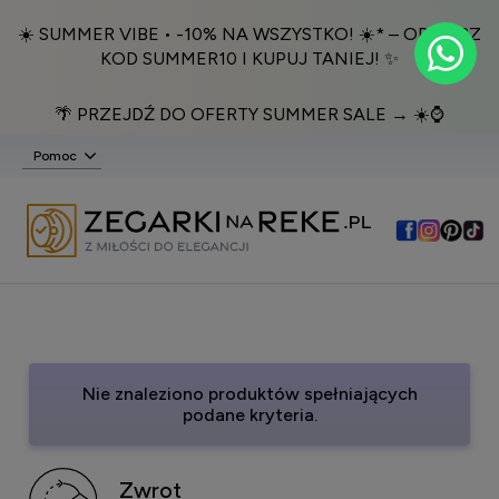
☀️ SUMMER VIBE • -10% NA WSZYSTKO! ☀️* – ODBIERZ
KOD SUMMER10 I KUPUJ TANIEJ! ✨
🌴 PRZEJDŹ DO OFERTY SUMMER SALE → ☀️⌚️
Pomoc
Nie znaleziono produktów spełniających
podane kryteria.
Zwrot