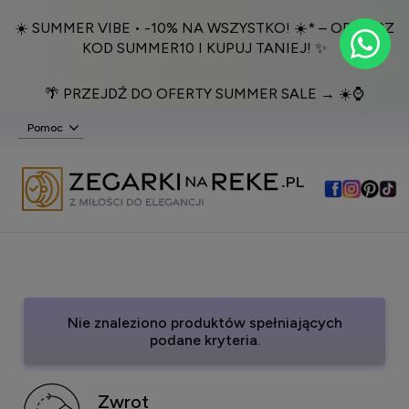
☀️ SUMMER VIBE • -10% NA WSZYSTKO! ☀️* – ODBIERZ
KOD SUMMER10 I KUPUJ TANIEJ! ✨
🌴 PRZEJDŹ DO OFERTY SUMMER SALE → ☀️⌚️
Pomoc
Nie znaleziono produktów spełniających
podane kryteria.
Zwrot