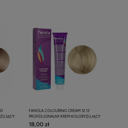
13
FANOLA COLOURING CREAM 12.13
YZUJĄCY
PROFESJONALNY KREM KOLORYZUJĄCY
100 ML
18,00 zł