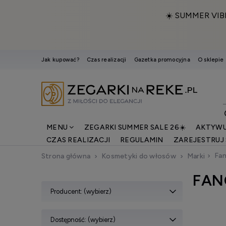
☀️ SUMMER VIB
Jak kupować?
Czas realizacji
Gazetka promocyjna
O sklepie
MENU
ZEGARKI SUMMER SALE 26☀️
AKTYWU
CZAS REALIZACJI
REGULAMIN
ZAREJESTRUJ 
Fan
Strona główna
Kosmetyki do włosów
Marki
FAN
Producent: (wybierz)
Dostępność: (wybierz)