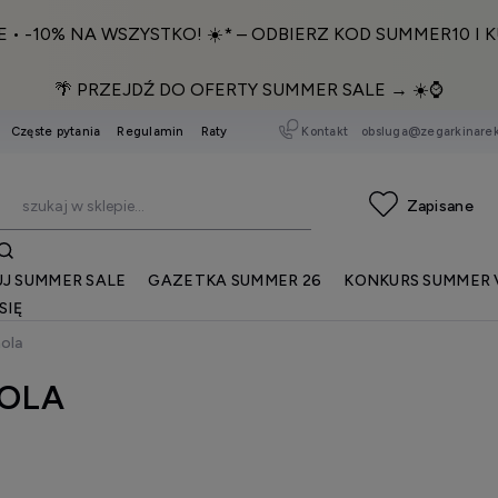
E • -10% NA WSZYSTKO! ☀️* – ODBIERZ KOD SUMMER10 I K
🌴 PRZEJDŹ DO OFERTY SUMMER SALE → ☀️⌚️
Kontakt
obsluga@zegarkinarek
Częste pytania
Regulamin
Raty
J SUMMER SALE
GAZETKA SUMMER 26
KONKURS SUMMER 
SIĘ
ola
OLA