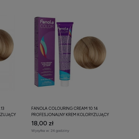
13
FANOLA COLOURING CREAM 10.14
YZUJĄCY
PROFESJONALNY KREM KOLORYZUJĄCY
100 ML
18,00 zł
Wysyłka w:
24 godziny