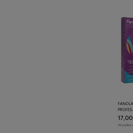
FANOLA
PROFES
100 ML
17,00
Wysyłka 