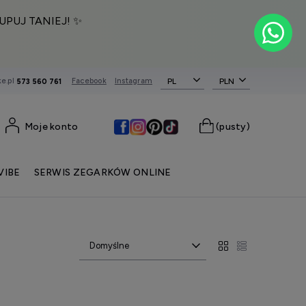
UPUJ TANIEJ! ✨
e.pl
Facebook
Instagram
PL
573 560 761
Moje konto
(pusty)
VIBE
SERWIS ZEGARKÓW ONLINE