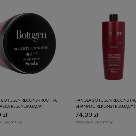
 BOTUGEN RECONSTRUCTIVE
FANOLA BOTUGEN RECONSTRU
ASKA REGENERUJĄCA I
SHAMPOO REKONSTRUUJĄCY I
STRUUJĄCA DO WŁOSÓW
REGENERUJĄCY SZAMPON DO
 zł
74,00 zł
ZONYCH 300 ML
ZNISZCZONYCH WŁOSÓW 100
w:
24 godziny
Wysyłka w:
24 godziny