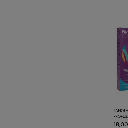
FANOLA
PROFES
100 ML
18,00