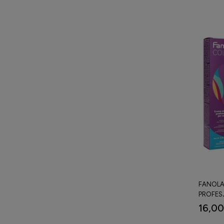
FANOLA
PROFES
100 ML
16,00