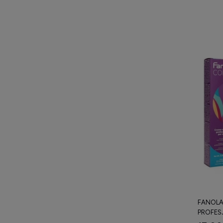
FANOLA
PROFES
100 ML