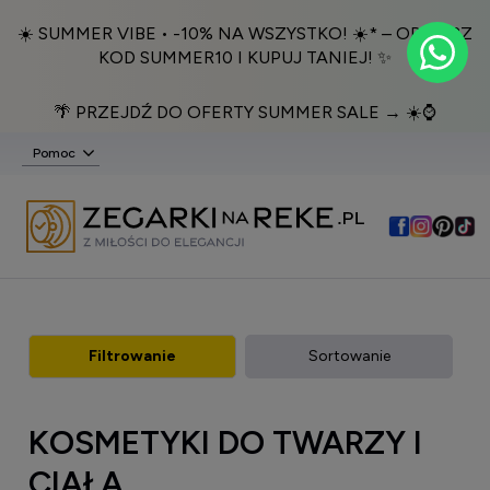
☀️ SUMMER VIBE • -10% NA WSZYSTKO! ☀️* – ODBIERZ
KOD SUMMER10 I KUPUJ TANIEJ! ✨
🌴 PRZEJDŹ DO OFERTY SUMMER SALE → ☀️⌚️
Pomoc
Filtrowanie
Sortowanie
KOSMETYKI DO TWARZY I
CIAŁA