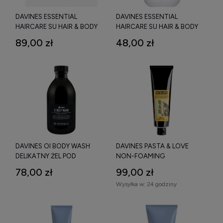
DAVINES ESSENTIAL
DAVINES ESSENTIAL
HAIRCARE SU HAIR & BODY
HAIRCARE SU HAIR & BODY
WASH NAWILŻAJĄCY WŁOSY
WASH NAWILŻAJĄCY WŁOSY
89,00 zł
48,00 zł
I CIAŁO ŻEL DO MYCIA PO
I CIAŁO ŻEL DO MYCIA PO
OPALANIU 250 ML
OPALANIU 75 ML
DAVINES OI BODY WASH
DAVINES PASTA & LOVE
DELIKATNY ŻEL POD
NON-FOAMING
PRYSZNIC 280 ML
TRANSPARENT SHAVING GEL
78,00 zł
99,00 zł
ŻEL DO GOLENIA 150 ML
Wysyłka w:
24 godziny