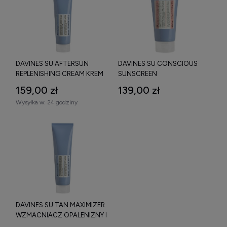
DAVINES SU AFTERSUN
DAVINES SU CONSCIOUS
REPLENISHING CREAM KREM
SUNSCREEN
PO OPALANIU DO TWARZY I
WODOODPORNY KREM DO
159,00 zł
139,00 zł
CIAŁA 150 ML
OPALANIA TWARZY I CIAŁA
Wysyłka w:
24 godziny
SPF30 100 ML
DAVINES SU TAN MAXIMIZER
WZMACNIACZ OPALENIZNY I
PRZYSPIESZACZ OPALANIA