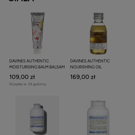
DAVINES AUTHENTIC
DAVINES AUTHENTIC
MOISTURISING BALM BALSAM
NOURISHING OIL
NAWILŻAJĄCY 150 ML
NAWILŻAJĄCO ODŻYWCZY
109,00 zł
169,00 zł
OLEJEK DO TWARZY, CIAŁA I
Wysyłka w:
24 godziny
WŁOSÓW 140 ML