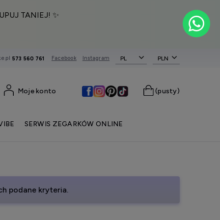
UPUJ TANIEJ! ✨
e.pl
Facebook
Instagram
PL
573 560 761
Moje konto
(pusty)
VIBE
SERWIS ZEGARKÓW ONLINE
h podane kryteria.