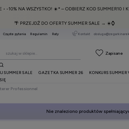
E • -10% NA WSZYSTKO! ☀️* – ODBIERZ KOD SUMMER10 I K
🌴 PRZEJDŹ DO OFERTY SUMMER SALE → ☀️⌚️
Kontakt
obsluga@zegarkinarek
Częste pytania
Regulamin
Raty
J SUMMER SALE
GAZETKA SUMMER 26
KONKURS SUMMER 
SIĘ
terer Professionnel
Nie znaleziono produktów spełniającyc