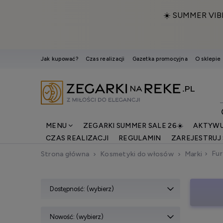
☀️ SUMMER VIB
Jak kupować?
Czas realizacji
Gazetka promocyjna
O sklepie
MENU
ZEGARKI SUMMER SALE 26☀️
AKTYWU
CZAS REALIZACJI
REGULAMIN
ZAREJESTRUJ 
Fur
Strona główna
Kosmetyki do włosów
Marki
Dostępność: (wybierz)
Nowość: (wybierz)