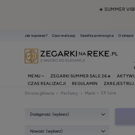
☀️ SUMMER VIB
Jak kupować?
Czas realizacji
Gazetka promocyjna
O sklepie
MENU
ZEGARKI SUMMER SALE 26☀️
AKTYWU
CZAS REALIZACJI
REGULAMIN
ZAREJESTRUJ 
EP Line
Strona główna
Perfumy
Marki
Dostępność: (wybierz)
Nowość: (wybierz)