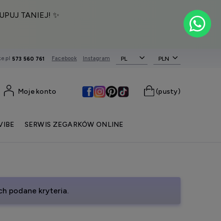
UPUJ TANIEJ! ✨
e.pl
Facebook
Instagram
PL
573 560 761
Moje konto
(pusty)
VIBE
SERWIS ZEGARKÓW ONLINE
h podane kryteria.