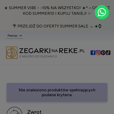
☀️ SUMMER VIBE • -10% NA WSZYSTKO! ☀️* – ODBIERZ
KOD SUMMER10 I KUPUJ TANIEJ! ✨
🌴 PRZEJDŹ DO OFERTY SUMMER SALE → ☀️⌚️
Pomoc
Nie znaleziono produktów spełniających
podane kryteria.
Zwrot