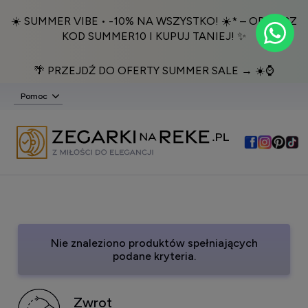
☀️ SUMMER VIBE • -10% NA WSZYSTKO! ☀️* – ODBIERZ
KOD SUMMER10 I KUPUJ TANIEJ! ✨
🌴 PRZEJDŹ DO OFERTY SUMMER SALE → ☀️⌚️
Pomoc
Nie znaleziono produktów spełniających
podane kryteria.
Zwrot