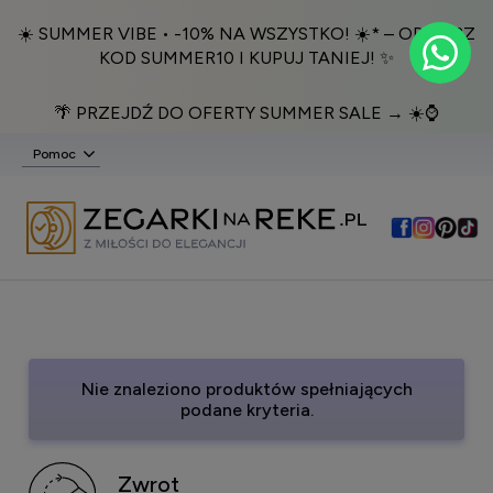
☀️ SUMMER VIBE • -10% NA WSZYSTKO! ☀️* – ODBIERZ
KOD SUMMER10 I KUPUJ TANIEJ! ✨
🌴 PRZEJDŹ DO OFERTY SUMMER SALE → ☀️⌚️
Pomoc
Nie znaleziono produktów spełniających
podane kryteria.
Zwrot