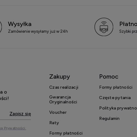
Wysyłka
Płatno
Zamówienie wysyłamy już w 24h
Szybki pr
Zakupy
Pomoc
Czas realizacji
Formy płatności
a o
Gwarancja
Częste pytania
ści!
Oryginalności
Polityka prywatno
Voucher
Zapisz się
Regulamin
Raty
ką Prywatności.
Formy płatności