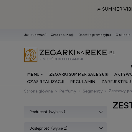
☀️ SUMMER VIB
Jak kupować?
Czas realizacji
Gazetka promocyjna
O sklepie
MENU
ZEGARKI SUMMER SALE 26☀️
AKTYWU
CZAS REALIZACJI
REGULAMIN
ZAREJESTRUJ 
Zestawy p
Strona główna
Perfumy
Segmenty
ZES
Producent: (wybierz)
Dostępność: (wybierz)