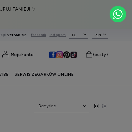
UPUJ TANIEJ! ✨
e.pl
Facebook
Instagram
PL
573 560 761
Moje konto
(pusty)
VIBE
SERWIS ZEGARKÓW ONLINE