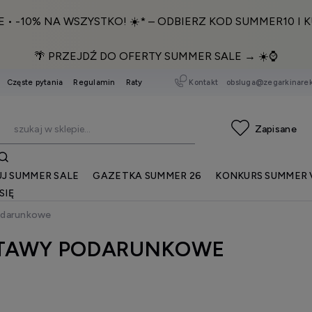
E • -10% NA WSZYSTKO! ☀️* – ODBIERZ KOD SUMMER10 I K
🌴 PRZEJDŹ DO OFERTY SUMMER SALE → ☀️⌚️
Kontakt
obsluga@zegarkinarek
Częste pytania
Regulamin
Raty
J SUMMER SALE
GAZETKA SUMMER 26
KONKURS SUMMER 
SIĘ
odarunkowe
TAWY PODARUNKOWE