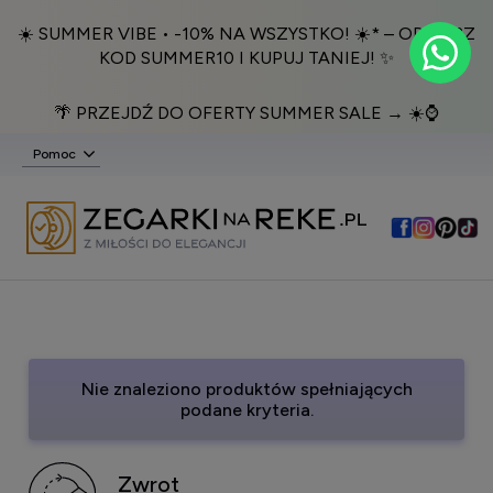
☀️ SUMMER VIBE • -10% NA WSZYSTKO! ☀️* – ODBIERZ
KOD SUMMER10 I KUPUJ TANIEJ! ✨
🌴 PRZEJDŹ DO OFERTY SUMMER SALE → ☀️⌚️
Pomoc
Nie znaleziono produktów spełniających
podane kryteria.
Zwrot