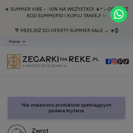
☀️ SUMMER VIBE • -10% NA WSZYSTKO! ☀️* – ODBIERZ
KOD SUMMER10 I KUPUJ TANIEJ! ✨
🌴 PRZEJDŹ DO OFERTY SUMMER SALE → ☀️⌚️
Pomoc
Nie znaleziono produktów spełniających
podane kryteria.
Zwrot