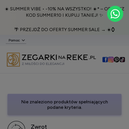
☀️ SUMMER VIBE • -10% NA WSZYSTKO! ☀️* – ODBIERZ
KOD SUMMER10 I KUPUJ TANIEJ! ✨
🌴 PRZEJDŹ DO OFERTY SUMMER SALE → ☀️⌚️
Pomoc
Nie znaleziono produktów spełniających
podane kryteria.
Zwrot