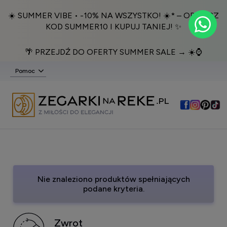
☀️ SUMMER VIBE • -10% NA WSZYSTKO! ☀️* – ODBIERZ
KOD SUMMER10 I KUPUJ TANIEJ! ✨
🌴 PRZEJDŹ DO OFERTY SUMMER SALE → ☀️⌚️
Pomoc
Nie znaleziono produktów spełniających
podane kryteria.
Zwrot