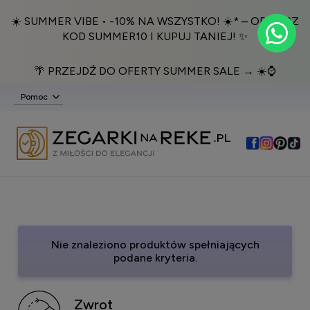
☀️ SUMMER VIBE • -10% NA WSZYSTKO! ☀️* – ODBIERZ
KOD SUMMER10 I KUPUJ TANIEJ! ✨
🌴 PRZEJDŹ DO OFERTY SUMMER SALE → ☀️⌚️
Pomoc
Nie znaleziono produktów spełniających
podane kryteria.
Zwrot