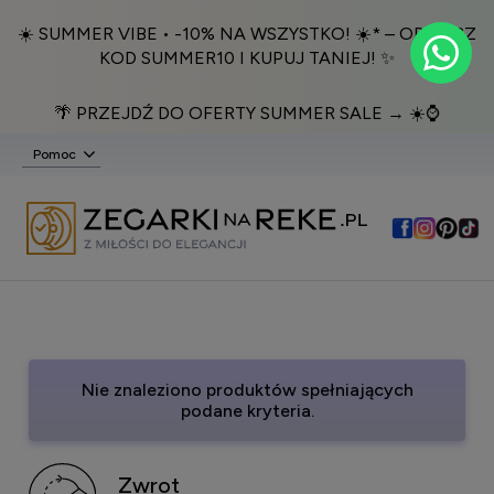
☀️ SUMMER VIBE • -10% NA WSZYSTKO! ☀️* – ODBIERZ
KOD SUMMER10 I KUPUJ TANIEJ! ✨
🌴 PRZEJDŹ DO OFERTY SUMMER SALE → ☀️⌚️
Pomoc
Nie znaleziono produktów spełniających
podane kryteria.
Zwrot