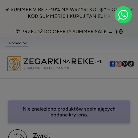
☀️ SUMMER VIBE • -10% NA WSZYSTKO! ☀️* – ODBIERZ
KOD SUMMER10 I KUPUJ TANIEJ! ✨
🌴 PRZEJDŹ DO OFERTY SUMMER SALE → ☀️⌚️
Pomoc
Nie znaleziono produktów spełniających
podane kryteria.
Zwrot