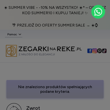
☀️ SUMMER VIBE • -10% NA WSZYSTKO! ☀️* – ODBIERZ
KOD SUMMER10 I KUPUJ TANIEJ! ✨
🌴 PRZEJDŹ DO OFERTY SUMMER SALE → ☀️⌚️
Pomoc
Nie znaleziono produktów spełniających
podane kryteria.
Zwrot