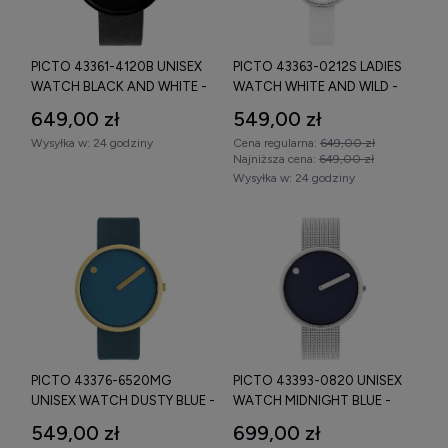
wodoszczelność 3 ATM.
Typowy
zegarek Picto minimalistyczny
posiada kopertę o
PICTO 43361-4120B UNISEX
PICTO 43363-0212S LADIES
średnicy 34–40 mm oraz cienki profil, co podkreśla jego
WATCH BLACK AND WHITE -
WATCH WHITE AND WILD -
nowoczesny charakter.
ZEGAREK
ZEGAREK
649,00 zł
549,00 zł
Zegarki Picto damskie i męskie –
Wysyłka w:
24 godziny
Cena regularna:
649,00 zł
Najniższa cena:
649,00 zł
popularne warianty
Wysyłka w:
24 godziny
Zegarki Picto damskie
wyróżniają się subtelną kopertą i
minimalistyczną tarczą bez klasycznych indeksów.
Zegarki Picto męskie
oferują większą średnicę koperty i
stonowaną kolorystykę – czerń, srebro, granat.
Oryginalny zegarek Picto – na co
zwrócić uwagę?
PICTO 43376-6520MG
PICTO 43393-0820 UNISEX
Wybierając
oryginalny zegarek Picto
, warto zwrócić uwagę
UNISEX WATCH DUSTY BLUE -
WATCH MIDNIGHT BLUE -
na:
ZEGAREK
ZEGAREK
549,00 zł
699,00 zł
system jednowskazówkowy,