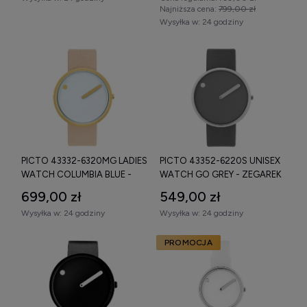
Najniższa cena:
799,00 zł
Wysyłka w:
24 godziny
Zegarek Picto – specyfikacja
techniczna i konstrukcja tarczy
Zegarki Picto
wyposażone są w precyzyjne mechanizmy
kwarcowe, zapewniające dokładność chodu przy
zachowaniu minimalistycznej konstrukcji. Unikalna tarcza
składa się z pojedynczej wskazówki minutowej oraz
obrotowego dysku wskazującego godziny.
W zależności od modelu dostępne są:
PICTO 43332-6320MG LADIES
PICTO 43352-6220S UNISEX
WATCH COLUMBIA BLUE -
WATCH GO GREY - ZEGAREK
mechanizm kwarcowy,
ZEGAREK
699,00 zł
549,00 zł
jednowskazówkowy system odczytu czasu,
Wysyłka w:
24 godziny
Wysyłka w:
24 godziny
obrotowy dysk godzinowy,
PROMOCJA
szkło mineralne,
koperta ze stali nierdzewnej,
stalowa bransoleta typu mesh lub pasek skórzany,