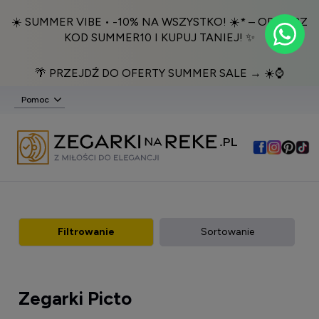
☀️ SUMMER VIBE • -10% NA WSZYSTKO! ☀️* – ODBIERZ
KOD SUMMER10 I KUPUJ TANIEJ! ✨
🌴 PRZEJDŹ DO OFERTY SUMMER SALE → ☀️⌚️
Pomoc
Filtrowanie
Sortowanie
Zegarki Picto