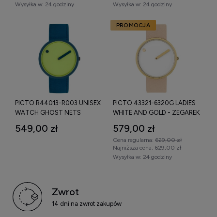
Wysyłka w:
24 godziny
Wysyłka w:
24 godziny
średnicę koperty (34–40 mm),
PROMOCJA
rodzaj bransolety (mesh czy pasek skórzany),
minimalistyczny design tarczy,
poziom wodoszczelności.
Picto oferuje unikalne podejście do odmierzania czasu i
charakterystyczny, skandynawski styl.
PICTO R44013-R003 UNISEX
PICTO 43321-6320G LADIES
Sprawdź dostępne
zegarki Picto damskie i męskie
,
WATCH GHOST NETS
WHITE AND GOLD - ZEGAREK
porównaj parametry techniczne i wybierz model najlepiej
PARADISE GREEN - ZEGAREK
549,00 zł
579,00 zł
dopasowany do swoich oczekiwań.
Cena regularna:
629,00 zł
Najniższa cena:
629,00 zł
Wysyłka w:
24 godziny
Zwrot
14 dni na zwrot zakupów