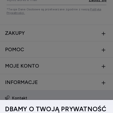
*Twoje Dane Osobowe są przetwarzane zgodnie z naszą
Polityką
Prywatności.
ZAKUPY
POMOC
MOJE KONTO
INFORMACJE
Kontakt
obsluga@zegarkinareke.pl
DBAMY O TWOJĄ PRYWATNOŚĆ
573 560 761