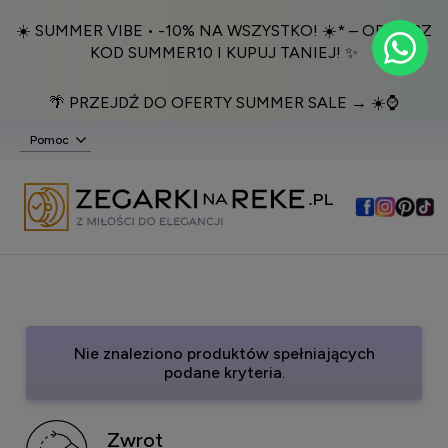
☀️ SUMMER VIBE • -10% NA WSZYSTKO! ☀️* – ODBIERZ
KOD SUMMER10 I KUPUJ TANIEJ! ✨
🌴 PRZEJDŹ DO OFERTY SUMMER SALE → ☀️⌚️
Pomoc
Nie znaleziono produktów spełniających
podane kryteria.
Zwrot