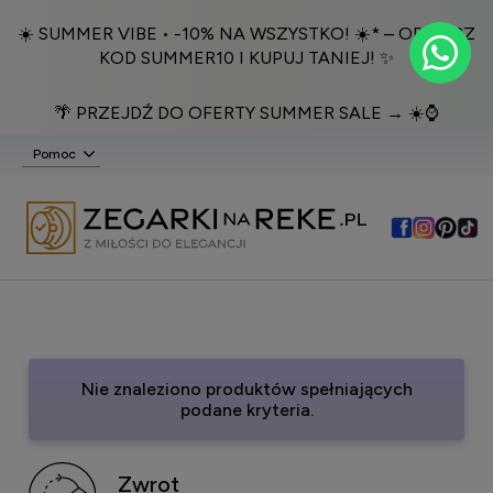
☀️ SUMMER VIBE • -10% NA WSZYSTKO! ☀️* – ODBIERZ
KOD SUMMER10 I KUPUJ TANIEJ! ✨
🌴 PRZEJDŹ DO OFERTY SUMMER SALE → ☀️⌚️
Pomoc
Nie znaleziono produktów spełniających
podane kryteria.
Zwrot