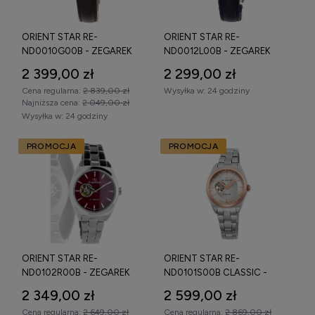
ORIENT STAR RE-
ORIENT STAR RE-
ND0010G00B - ZEGAREK
ND0012L00B - ZEGAREK
2 399,00 zł
2 299,00 zł
Cena regularna:
2 839,00 zł
Wysyłka w:
24 godziny
Najniższa cena:
2 049,00 zł
Wysyłka w:
24 godziny
PROMOCJA
PROMOCJA
ORIENT STAR RE-
ORIENT STAR RE-
ND0102R00B - ZEGAREK
ND0101S00B CLASSIC -
ZEGAREK
2 349,00 zł
2 599,00 zł
Cena regularna:
2 649,00 zł
Cena regularna:
2 869,00 zł