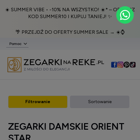
☀️ SUMMER VIBE • -10% NA WSZYSTKO! ☀️* – ODBIERZ
KOD SUMMER10 I KUPUJ TANIEJ! ✨
🌴 PRZEJDŹ DO OFERTY SUMMER SALE → ☀️⌚️
Pomoc
Filtrowanie
Sortowanie
ZEGARKI DAMSKIE ORIENT
STAR