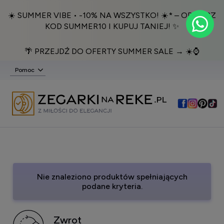
☀️ SUMMER VIBE • -10% NA WSZYSTKO! ☀️* – ODBIERZ
KOD SUMMER10 I KUPUJ TANIEJ! ✨
🌴 PRZEJDŹ DO OFERTY SUMMER SALE → ☀️⌚️
Pomoc
Nie znaleziono produktów spełniających
podane kryteria.
Zwrot