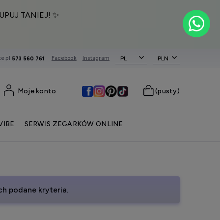
UPUJ TANIEJ! ✨
e.pl
Facebook
Instagram
PL
573 560 761
Moje konto
(pusty)
VIBE
SERWIS ZEGARKÓW ONLINE
h podane kryteria.