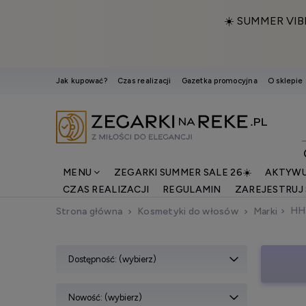
☀️ SUMMER VIB
Jak kupować?
Czas realizacji
Gazetka promocyjna
O sklepie
MENU
ZEGARKI SUMMER SALE 26☀️
AKTYWU
CZAS REALIZACJI
REGULAMIN
ZAREJESTRUJ 
HH
Strona główna
Kosmetyki do włosów
Marki
Dostępność: (wybierz)
Nowość: (wybierz)