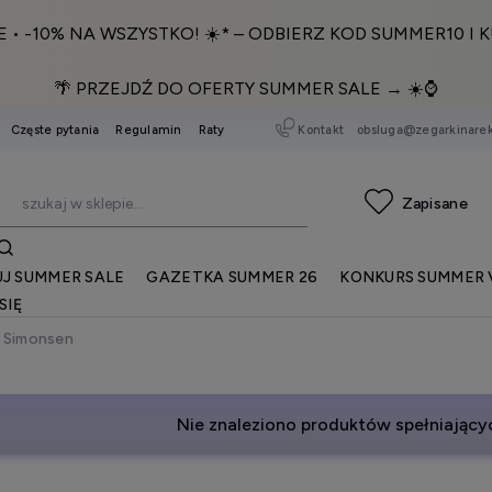
E • -10% NA WSZYSTKO! ☀️* – ODBIERZ KOD SUMMER10 I K
🌴 PRZEJDŹ DO OFERTY SUMMER SALE → ☀️⌚️
Kontakt
obsluga@zegarkinarek
Częste pytania
Regulamin
Raty
J SUMMER SALE
GAZETKA SUMMER 26
KONKURS SUMMER 
SIĘ
 Simonsen
Nie znaleziono produktów spełniającyc