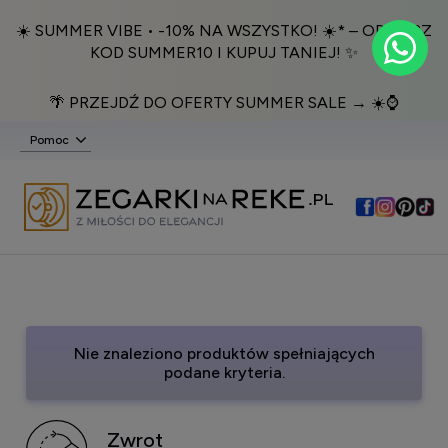
☀️ SUMMER VIBE • -10% NA WSZYSTKO! ☀️* – ODBIERZ
KOD SUMMER10 I KUPUJ TANIEJ! ✨
🌴 PRZEJDŹ DO OFERTY SUMMER SALE → ☀️⌚️
Pomoc
Nie znaleziono produktów spełniających
podane kryteria.
Zwrot