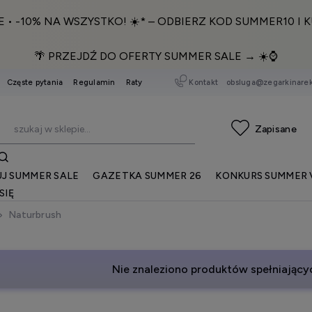
E • -10% NA WSZYSTKO! ☀️* – ODBIERZ KOD SUMMER10 I K
🌴 PRZEJDŹ DO OFERTY SUMMER SALE → ☀️⌚️
Kontakt
obsluga@zegarkinarek
Częste pytania
Regulamin
Raty
J SUMMER SALE
GAZETKA SUMMER 26
KONKURS SUMMER 
SIĘ
Naturbrush
Nie znaleziono produktów spełniającyc