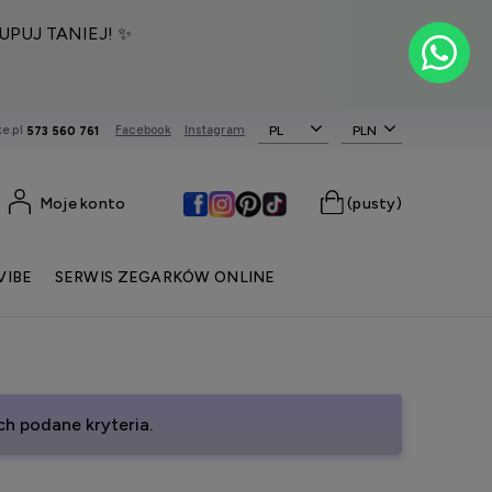
UPUJ TANIEJ! ✨
e.pl
Facebook
Instagram
PL
573 560 761
Moje konto
(pusty)
VIBE
SERWIS ZEGARKÓW ONLINE
h podane kryteria.