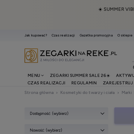
☀️ SUMMER VIB
Jak kupować?
Czas realizacji
Gazetka promocyjna
O sklepie
MENU
ZEGARKI SUMMER SALE 26☀️
AKTYWU
CZAS REALIZACJI
REGULAMIN
ZAREJESTRUJ 
Strona główna
Kosmetyki do twarzy i ciała
Marki
Dostępność: (wybierz)
Nowość: (wybierz)