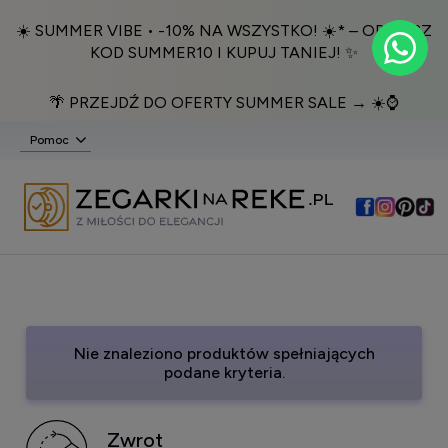
☀️ SUMMER VIBE • -10% NA WSZYSTKO! ☀️* – ODBIERZ
KOD SUMMER10 I KUPUJ TANIEJ! ✨
🌴 PRZEJDŹ DO OFERTY SUMMER SALE → ☀️⌚️
Pomoc
Nie znaleziono produktów spełniających
podane kryteria.
Zwrot