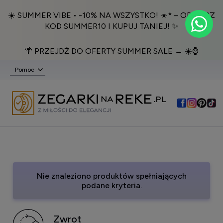
☀️ SUMMER VIBE • -10% NA WSZYSTKO! ☀️* – ODBIERZ
KOD SUMMER10 I KUPUJ TANIEJ! ✨
🌴 PRZEJDŹ DO OFERTY SUMMER SALE → ☀️⌚️
Pomoc
Nie znaleziono produktów spełniających
podane kryteria.
Zwrot