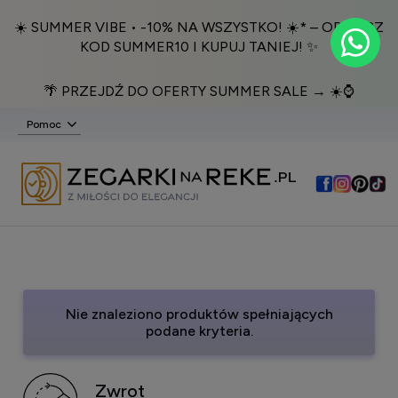
☀️ SUMMER VIBE • -10% NA WSZYSTKO! ☀️* – ODBIERZ
KOD SUMMER10 I KUPUJ TANIEJ! ✨
🌴 PRZEJDŹ DO OFERTY SUMMER SALE → ☀️⌚️
Pomoc
Nie znaleziono produktów spełniających
podane kryteria.
Zwrot