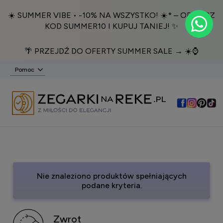
☀️ SUMMER VIBE • -10% NA WSZYSTKO! ☀️* – ODBIERZ
KOD SUMMER10 I KUPUJ TANIEJ! ✨
🌴 PRZEJDŹ DO OFERTY SUMMER SALE → ☀️⌚️
Pomoc
Nie znaleziono produktów spełniających
podane kryteria.
Zwrot