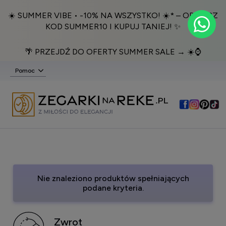
☀️ SUMMER VIBE • -10% NA WSZYSTKO! ☀️* – ODBIERZ
KOD SUMMER10 I KUPUJ TANIEJ! ✨
🌴 PRZEJDŹ DO OFERTY SUMMER SALE → ☀️⌚️
Pomoc
Nie znaleziono produktów spełniających
podane kryteria.
Zwrot