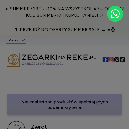
☀️ SUMMER VIBE • -10% NA WSZYSTKO! ☀️* – ODBIERZ
KOD SUMMER10 I KUPUJ TANIEJ! ✨
🌴 PRZEJDŹ DO OFERTY SUMMER SALE → ☀️⌚️
Pomoc
Nie znaleziono produktów spełniających
podane kryteria.
Zwrot